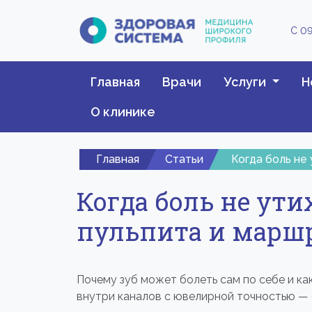
С 09
Главная
Врачи
Услуги
Н
О клинике
Главная
Статьи
Когда боль не
Когда боль не ути
пульпита и маршр
Почему зуб может болеть сам по себе и к
внутри каналов с ювелирной точностью — 