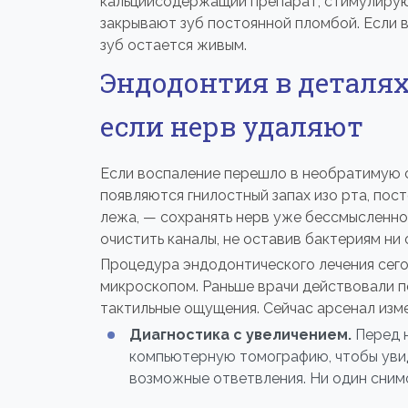
кальцийсодержащий препарат, стимулирую
закрывают зуб постоянной пломбой. Если в
зуб остается живым.
Эндодонтия в деталях
если нерв удаляют
Если воспаление перешло в необратимую с
появляются гнилостный запах изо рта, по
лежа, — сохранять нерв уже бессмысленно.
очистить каналы, не оставив бактериям ни 
Процедура эндодонтического лечения сег
микроскопом. Раньше врачи действовали по
тактильные ощущения. Сейчас арсенал изм
Диагностика с увеличением.
Перед 
компьютерную томографию, чтобы увид
возможные ответвления. Ни один снимо