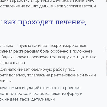
щий выработку вторичного дентина, и герметично
оспаление не пошло дальше, нерв успокаивается, и
: как проходит лечение,
тадию — пульпа начинает некротизироваться,
стоянная распирающая боль, особенно в положении
 Задача врача переключается на другое: тщательно
одного шанса.
одня напоминает ювелирную работу под
чти вслепую, полагаясь на рентгеновские снимки и
енился:
началом манипуляций стоматолог проводит
еть точное количество каналов, их форму и
к не дает такой детализации.