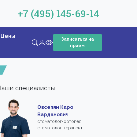
+7 (495) 145-69-14
Цены
Записаться на
приём
Наши специалисты
Овсепян Каро
Варданович
стоматолог-ортопед,
стоматолог-терапевт