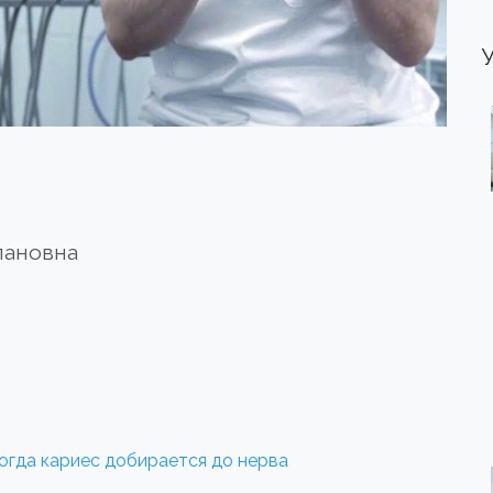
пановна
когда кариес добирается до нерва