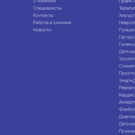
О клинике
Прайс-
Специалисты
Терапи
Контакты
Хирург
Работа в клинике
Неврол
Новости
Пульмо
Гастро
Гинеко
Детска
Уролог
Стомат
Прокто
Эндокр
Ревмат
Кардио
Аллерг
Флебол
Диагно
Детска
Психиа