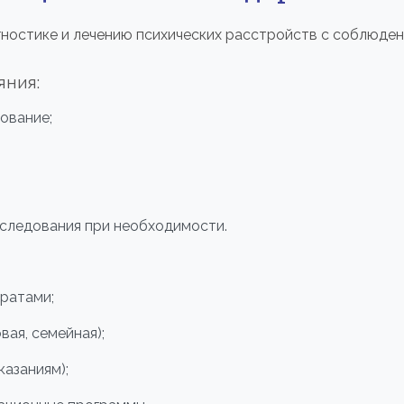
гностике и лечению психических расстройств с соблюден
яния:
ование;
следования при необходимости.
ратами;
вая, семейная);
казаниям);