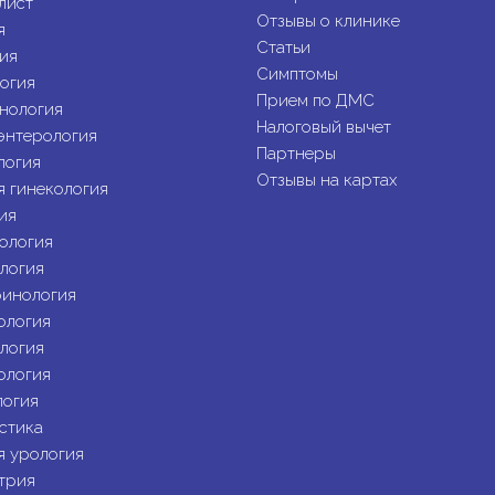
лист
Отзывы о клинике
я
Статьи
ия
Симптомы
огия
Прием по ДМС
нология
Налоговый вычет
энтерология
Партнеры
логия
Отзывы на картах
я гинекология
ия
ология
логия
инология
ология
логия
ология
огия
стика
я урология
трия