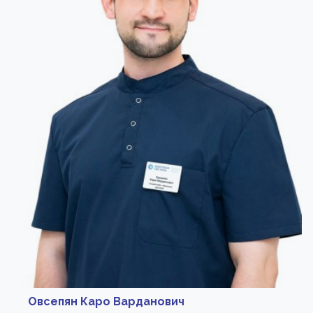
Овсепян Каро Варданович